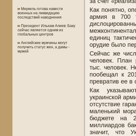
за счет «реали
Как понятно, о
Меркель готова навести
военных на ликвидацию
армия в 700 т
последствий наводнения
дислоцированны
Президент Ильхам Алиев: Баку
межконтинентал
сейчас является одним из
глобальных центров
единиц тактиче
Английские мужчины могут
орудие было пе
получить статус жен, а дамы -
мужей
Сейчас же числ
человек. План
тыс. человек. Н
пообещал к 201
превратив ее в
Как указываю
украинской арм
отсутствие гар
маленький мора
бюджете на 
миллиардов бак
значит, что У