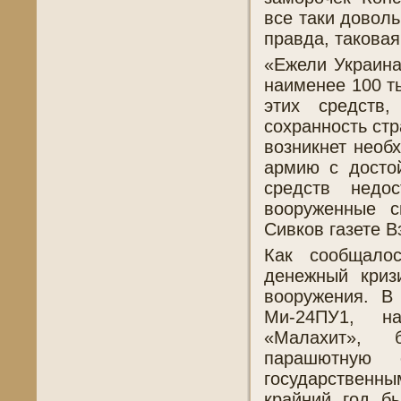
все таки довол
правда, таковая
«Ежели Украина
наименее 100 т
этих средств,
сохранность ст
возникнет необ
армию с досто
средств недо
вооруженные с
Сивков газете В
Как сообщало
денежный криз
вооружения. В
Ми-24ПУ1, н
«Малахит», 
парашютную 
государственны
крайний год б