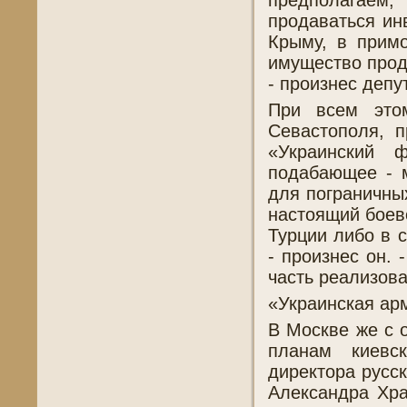
продаваться ин
Крыму, в прим
имущество прода
- произнес депут
При всем это
Севастополя, п
«Украинский 
подабающее - 
для пограничны
настоящий боев
Турции либо в 
- произнес он. 
часть реализова
«Украинская ар
В Москве же с 
планам киевс
директора русск
Александра Хра