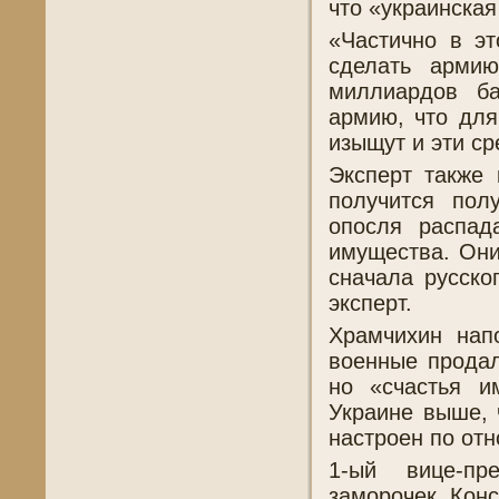
что «украинская
«Частично в э
сделать арми
миллиардов ба
армию, что для
изыщут и эти ср
Эксперт также 
получится пол
опосля распад
имущества. Они
сначала русско
эксперт.
Храмчихин нап
военные продал
но «счастья и
Украине выше, 
настроен по отн
1-ый вице-пр
заморочек Конс