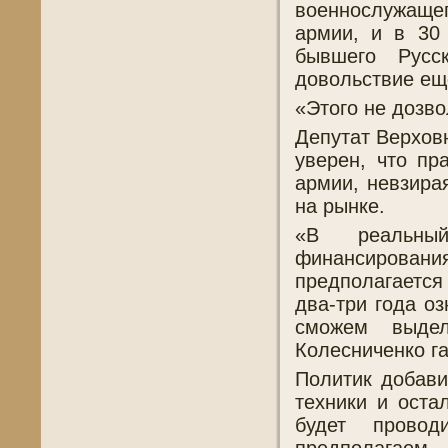
военнослужащег
армии, и в 30
бывшего Русс
довольствие еще
«Этого не дозв
Депутат Верхов
уверен, что пр
армии, невзира
на рынке.
«В реальны
финансировани
предполагаетс
два-три года о
сможем выдел
Колесниченко га
Политик добави
техники и оста
будет провод
предполагаем