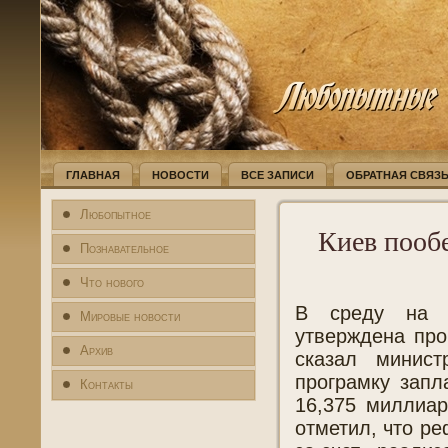
ГЛАВНАЯ
НОВОСТИ
ВСЕ ЗАПИСИ
ОБРАТНАЯ СВЯЗ
Любопытное
Киев пообе
Познавательное
Что нового
В среду на з
Мировые новости
утверждена пр
Архив
сказал минис
програмку запл
Контакты
16,375 миллиар
отметил, что р