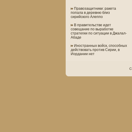
Правозащитники: ракета
попала в деревню близ
сирийского Алеппо
В правительстве идет
совещание по выработке
стратегии по ситуации в Джалал-
Абаде
Иностранных войск, способных
действовать против Сирии, в
Иордании нет
C