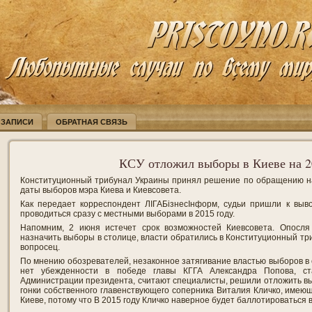
 ЗАПИСИ
ОБРАТНАЯ СВЯЗЬ
КСУ отложил выборы в Киеве на 2
Конституционный трибунал Украины принял решение по обращению н
даты выборов мэра Киева и Киевсовета.
Как передает корреспондент ЛІГАБізнесІнформ, судьи пришли к выв
проводиться сразу с местными выборами в 2015 году.
Напомним, 2 июня истечет срок возможностей Киевсовета. Опосля
назначить выборы в столице, власти обратились в Конституционный тр
вопросец.
По мнению обозревателей, незаконное затягивание властью выборов в с
нет убежденности в победе главы КГГА Александра Попова, ст
Администрации президента, считают специалисты, решили отложить выб
гонки собственного главенствующего соперника Виталия Кличко, имею
Киеве, потому что В 2015 году Кличко наверное будет баллотироваться 