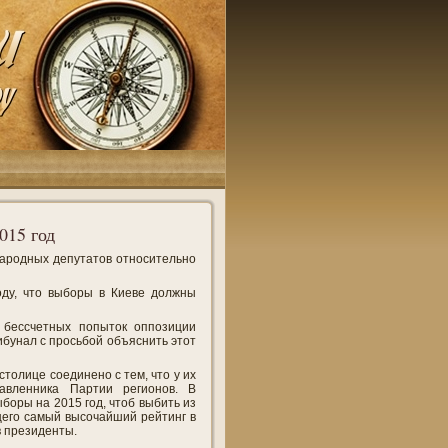
015 год
ародных депутатов относительно
оду, что выборы в Киеве должны
 бессчетных попыток оппозиции
ибунал с просьбой объяснить этот
толице соединено с тем, что у их
авленника Партии регионов. В
оры на 2015 год, чтоб выбить из
щего самый высочайший рейтинг в
в президенты.