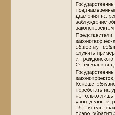
Государственны
преднамеренный
давления на ре
заблуждение об
законопроектом
Представител
законотворчес
обществу собл
служить пример
и гражданског
О.Текебаев веде
Государстве
законопроектов
Кенеше обязано
перебегать на 
не только лишь 
урон деловой р
обстоятельств
право обратить