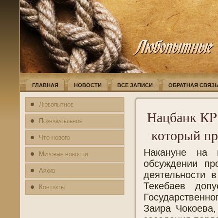
ГЛАВНАЯ
НОВОСТИ
ВСЕ ЗАПИСИ
ОБРАТНАЯ СВЯЗ
Любопытное
Нацбанк КP 
Познавательное
который пр
Что нового
Накануне на 
Мировые новости
обсуждении пр
Архив
деятельности 
Текебаев доп
Контакты
Государственн
Заира Чокоева,