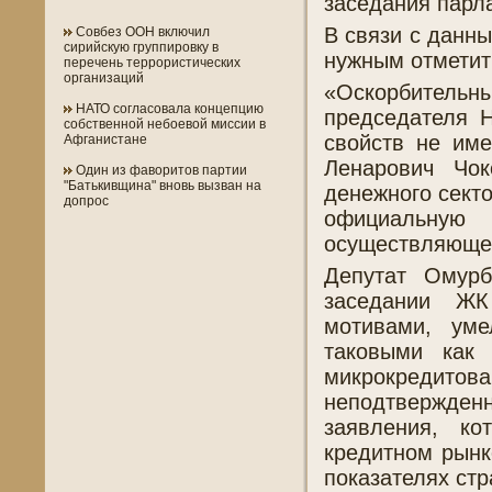
заседания парл
В связи с данн
Совбез ООН включил
сирийскую группировку в
нужным отметит
перечень террористических
организаций
«Оскорбительн
НАТО согласовала концепцию
председателя 
собственной небоевой миссии в
свойств не им
Афганистане
Ленарович Чо
Один из фаворитов партии
"Батькивщина" вновь вызван на
денежного сект
допрос
официальну
осуществляющег
Депутат Омурб
заседании ЖК
мотивами, уме
таковыми как
микрокредито
неподтвержд
заявления, ко
кредитном рынк
показателях стр