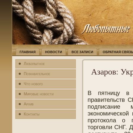
ГЛАВНАЯ
НОВОСТИ
ВСЕ ЗАПИСИ
ОБРАТНАЯ СВЯЗ
Любопытное
Азаров: Укр
Познавательное
Что нового
В пятницу в 
Мировые новости
правительств С
Архив
подписание 
экономической 
Контакты
протокола о 
торговли СНГ. 