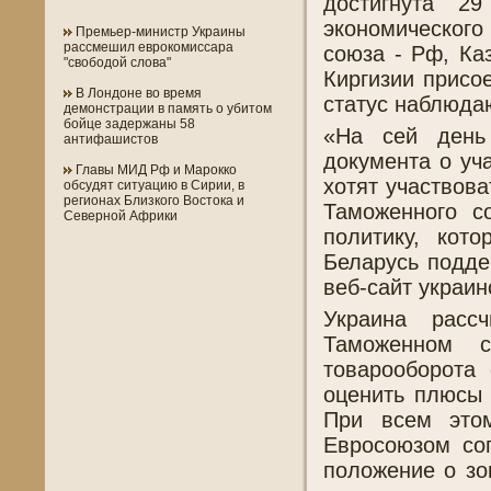
достигнута 2
экономическог
Премьер-министр Украины
рассмешил еврокомиссара
союза - Рф, Ка
"свободой слова"
Киргизии присо
В Лондоне во время
статус наблюда
демонстрации в память о убитом
бойце задержаны 58
«На сей день 
антифашистов
документа о уч
Главы МИД Рф и Марокко
хотят участвова
обсудят ситуацию в Сирии, в
регионах Близкого Востока и
Таможенного с
Северной Африки
политику, кот
Беларусь подде
веб-сайт украин
Украина расс
Таможенном с
товарооборота 
оценить плюсы 
При всем это
Евросоюзом сог
положение о зо