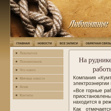
ГЛАВНАЯ
НОВОСТИ
ВСЕ ЗАПИСИ
ОБРАТНАЯ СВЯЗ
Любопытное
На рудник
Познавательное
работы
Что нового
Компания «Кумт
Мировые новости
электроэнергии
Архив
«Все горные раб
приостановлены
Контакты
находится в реж
Как отмечает