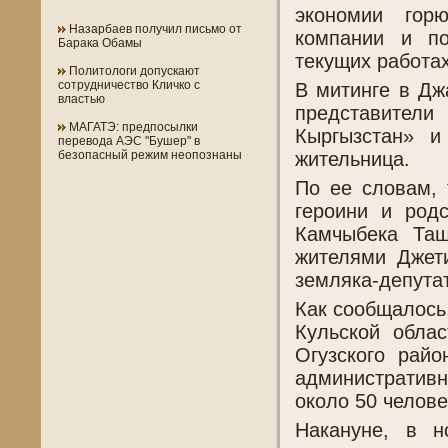
экономии горю
Назарбаев получил письмо от
компании и по
Барака Обамы
текущих работах
Политологи допускают
сотрудничество Кличко с
В митинге в Дж
властью
представител
МАГАТЭ: предпосылки
Кыргызстан» и
перевода АЭС "Бушер" в
жительница.
безопасный режим неопознаны
По ее словам, 
героини и родс
Камчыбека Та
жителями Джети
земляка-депутат
Как сообщалось
Кульской облас
Огузского райо
административн
около 50 челове
Накануне, в н