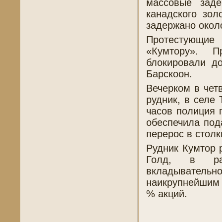
массовые заде
канадского зо
задержано около
Протестующие
«Кумтору». 
блокировали д
Барскоон.
Вечерком в чет
рудник, в селе 
часов полиция 
обеспечила под
перерос в стол
Рудник Кумтор 
Голд, в ра
вкладывательно
наикрупнейшим 
% акций.