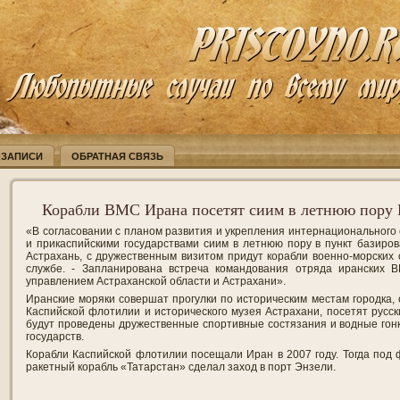
 ЗАПИСИ
ОБРАТНАЯ СВЯЗЬ
Корабли ВМС Ирана посетят сиим в летнюю пору
«В согласовании с планом развития и укрепления интернационального
и прикаспийскими государствами сиим в летнюю пору в пункт базиро
Астрахань, с дружественным визитом придут корабли военно-морских с
службе. - Запланирована встреча командования отряда иранских 
управлением Астраханской области и Астрахани».
Иранские моряки совершат прогулки по историческим местам городка, 
Каспийской флотилии и исторического музея Астрахани, посетят русск
будут проведены дружественные спортивные состязания и водные гон
государств.
Корабли Каспийской флотилии посещали Иран в 2007 году. Тогда под
ракетный корабль «Татарстан» сделал заход в порт Энзели.