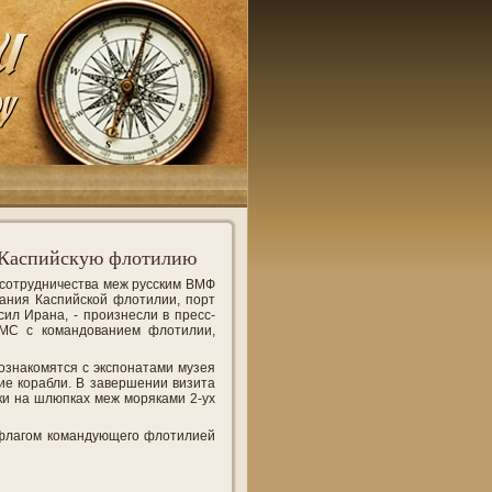
 Каспийскую флотилию
 сотрудничества меж русским ВМФ
вания Каспийской флотилии, порт
ил Ирана, - произнесли в пресс-
ВМС с командованием флотилии,
ознакомятся с экспонатами музея
ие корабли. В завершении визита
ки на шлюпках меж моряками 2-ух
 флагом командующего флотилией