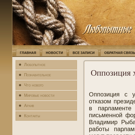
ГЛАВНАЯ
НОВОСТИ
ВСЕ ЗАПИСИ
ОБРАТНАЯ СВЯЗ
Любопытное
Оппозиция х
Познавательное
Что нового
Оппозиция с у
Мировые новости
отказом презид
Архив
в парламенте
письменной фо
Контакты
Владимир Рыба
работы парлам