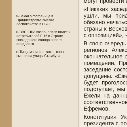
могут провести 
«Никаких засед
ушли, мы прид
Закон о госгранице в
Приднестровье вызвал
обязано начать
беспокойство в ОБСЕ
страны к Верхо
ВВС США возобновили полеты
с оппозицией», 
истребителей F-15 в Стране
восходящего солнца опосля
В свою очередь
инцидента
регионов Алек
Тыщи манифестантов вновь
окончательное 
вышли на улицы Стамбула
помещении. Пр
заседание сост
допущены. «Еже
будет проголос
подступает, мы
Ежели на данн
соответственно
Ефремов.
Конституция У
президента с п