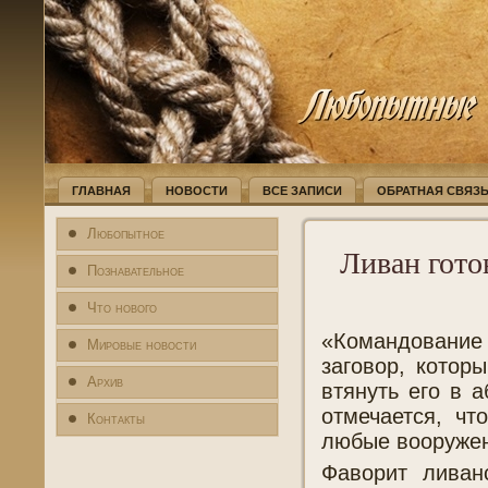
ГЛАВНАЯ
НОВОСТИ
ВСЕ ЗАПИСИ
ОБРАТНАЯ СВЯЗ
Любопытное
Ливан гото
Познавательное
Что нового
«Командование
Мировые новости
заговор, котор
Архив
втянуть его в 
отмечается, чт
Контакты
любые вооружен
Фаворит ливан