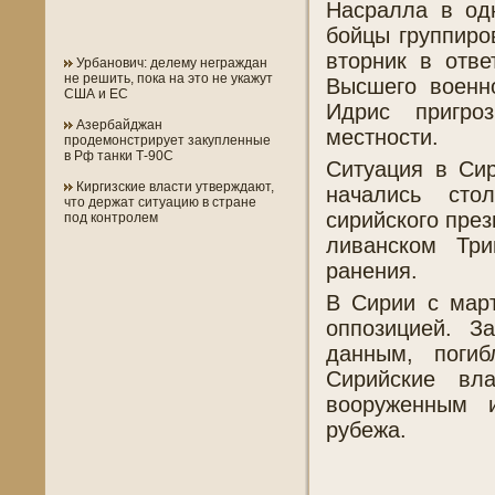
Насралла в од
бойцы группиро
вторник в отв
Урбанович: делему неграждан
не решить, пока на это не укажут
Высшего военн
США и ЕС
Идрис пригро
Азербайджан
местности.
продемонстрирует закупленные
в Рф танки Т-90С
Ситуация в Сир
Киргизские власти утверждают,
начались сто
что держат ситуацию в стране
сирийского през
под контролем
ливанском Тр
ранения.
В Сирии с мар
оппозицией. 
данным, поги
Сирийские вла
вооруженным 
рубежа.