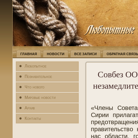
ГЛАВНАЯ
НОВОСТИ
ВСЕ ЗАПИСИ
ОБРАТНАЯ СВЯЗ
Любопытное
Совбез ОО
Познавательное
незамедлите
Что нового
Мировые новости
«Члены Совета
Архив
Сирии прилага
Контакты
предотвращения
правительство 
нас области, 