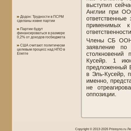
выступил сейча
Англии при ОО
Додон: Трудности в ПСРМ
ответственные 
сделаны извне партии
применимых к
Партии будут
ответственности
финансироваться в размере
0,2% от доходов госбюджета
Члены СБ ООН,
США считают политически
заявление по
целевым процесс над НПО в
столкновений 
Египте
Кусейр. 1 ию
предложенный В
в Эль-Кусейр, 
именно, предст
не отреагиров
оппозиции.
Copyright © 2013-2026 Pristoyno.ru Л