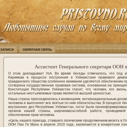
 ЗАПИСИ
ОБРАТНАЯ СВЯЗЬ
Ассистент Генерального секретаря ООН 
О этом докладывает УзА. Во время беседы отмечалось, что под 
Каримова в процессе построения в Узбекистане правового демо
гражданского общества особенное внимание уделяется обеспечению пра
сотворена государственная правовая система, основанная на принцип
Конституция Республики Узбекистан гласит, что человек, его жизнь
остальные неотъемлемые права являются высшей ценностью.
Наша страна присоединилась к конвенциям, интернациональным догов
человека и выполняет все взятые по ним обязательства. В процессе б
внутренних дел Республики Узбекистан, гости были проинформирован
органов нашей страны, широкомасштабной работе, проводимой
обеспечению прав человека.
«Цель нашего приезда, ставшего логическим продолжением визита в Уз
ООН Пан Ги Муна в апреле 2010 года, заключается в конкретном оз