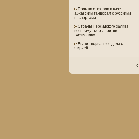
Польша отказала в визе
абхазским танцорам с русскими
паспортами
Страны Персидского залива
воспримут меры против
"Хезболлах"
Египет порвал все дела с
Сирией
C