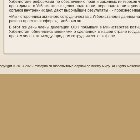
Узбекистане реформами по обеспечению прав и законных интересов 
проводимые в Узбекистане в целях подготовки, переподготовки и уве
органов внутренних дел, дают высочайшие результаты», - произнес Ива
«Мы - сторонники активного сотрудничества с Узбекистаном в данном н
разных проектов в сфере», - добавил он.
В этот же день члены делегации ООН побывали в Министерстве юстиц
Узбекистан, обменялись мнениями о сделанной в нашей стране госуда
правам человека, международном сотрудничестве в сфере.
opyright © 2013-2026 Pristoyno.ru Любопытные случаи по всему миру. All Rights Reserve