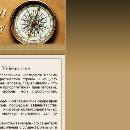
в Узбекистане
управлением Президента Ислама
кратического страны и мощного
в человека, подчеркивалось, что
е приоритетности прав человека.
, свободы, честь и достоинство,
орам и соглашениям в сфере прав
еседы, прошедшей в Министерстве
ы о системе правоохранительных
 органами внутренних дел по
бекистан Генерального секретаря
накомлении с осуществляемыми в