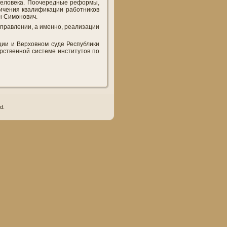
человека. Поочередные реформы,
личения квалификации работников
н Симонович.
аправлении, а именно, реализации
ии и Верховном суде Республики
рственной системе институтов по
d.