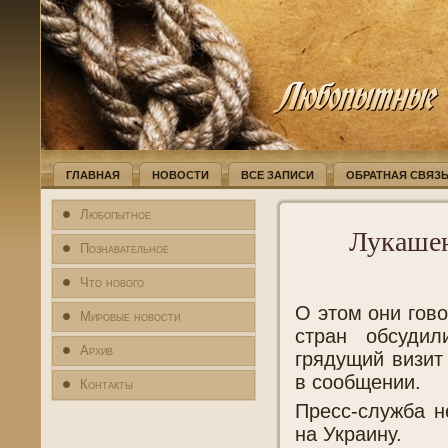
ГЛАВНАЯ
НОВОСТИ
ВСЕ ЗАПИСИ
ОБРАТНАЯ СВЯЗ
Любопытное
Лукашен
Познавательное
Что нового
О этом они гов
Мировые новости
стран обсудил
Архив
грядущий визит
в сообщении.
Контакты
Пресс-служба н
на Украину.