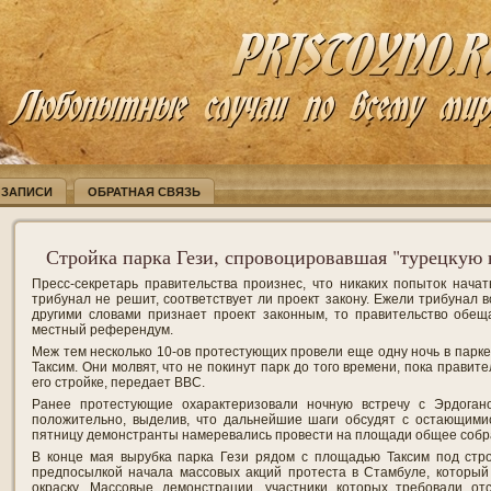
 ЗАПИСИ
ОБРАТНАЯ СВЯЗЬ
Стройка парка Гези, спровоцировавшая "турецкую 
Пресс-секретарь правительства произнес, что никаких попыток начать
трибунал не решит, соответствует ли проект закону. Ежели трибунал 
другими словами признает проект законным, то правительство обещ
местный референдум.
Меж тем несколько 10-ов протестующих провели еще одну ночь в парк
Таксим. Они молвят, что не покинут парк до того времени, пока правит
его стройке, передает BBC.
Ранее протестующие охарактеризовали ночную встречу с Эрдогано
положительно, выделив, что дальнейшие шаги обсудят с остающимис
пятницу демонстранты намеревались провести на площади общее собра
В конце мая вырубка парка Гези рядом с площадью Таксим под стро
предпосылкой начала массовых акций протеста в Стамбуле, который
окраску. Массовые демонстрации, участники которых требовали от