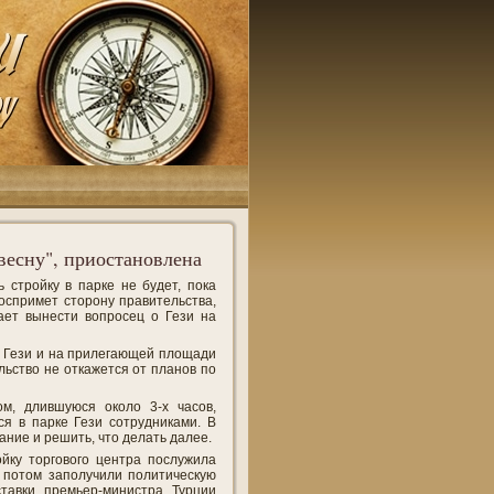
весну", приостановлена
 стройку в парке не будет, пока
воспримет сторону правительства,
ает вынести вопросец о Гези на
е Гези и на прилегающей площади
ельство не откажется от планов по
м, длившуюся около 3-х часов,
я в парке Гези сотрудниками. В
ние и решить, что делать далее.
йку торгового центра послужила
 потом заполучили политическую
ставки премьер-министра Турции