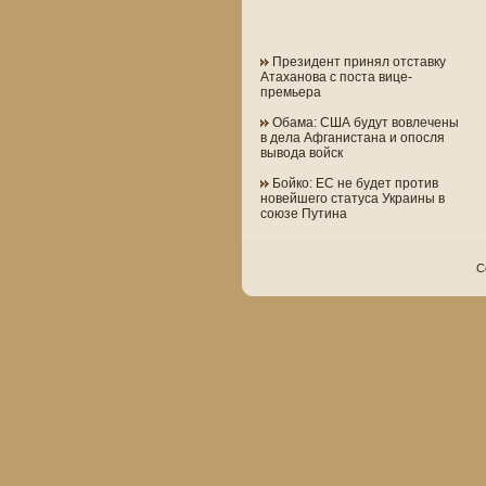
Президент принял отставку
Атаханова с поста вице-
премьера
Обама: США будут вовлечены
в дела Афганистана и опосля
вывода войск
Бойко: ЕС не будет против
новейшего статуса Украины в
союзе Путина
C