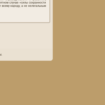
риятном случае «силы сохранности
т всему народу, а не нелегальным
d.