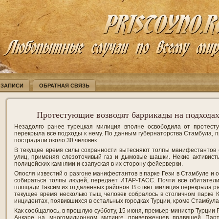
 ЗАПИСИ
ОБРАТНАЯ СВЯЗЬ
Протестующие возводят баррикады на подхода
Незадолго ранее турецкая милиция вполне освободила от протест
перекрыла все подходы к нему. По данным губернаторства Стамбула, п
пострадали около 30 человек.
В текущее время силы сохранности вытесняют толпы манифестантов 
улиц, применяя слезоточивый газ и дымовые шашки. Некие активисты
полицейских камнями и сзапуская в их сторону фейерверки.
Опосля известий о разгоне манифестантов в парке Гези в Стамбуле и 
собираться толпы людей, передает ИТАР-ТАСС. Почти все обитатели
площади Таксим из отдаленных районов. В ответ милиция перекрыла ря
текущее время несколько тыщ человек собралось в столичном парке Ку
инцидентах, появившихся в остальных городках Турции, кроме Стамбула,
Как сообщалось, в прошлую субботу, 15 июня, премьер-министр Турции 
Анкаре на многомилионном митинге приверженцев правящей Парт