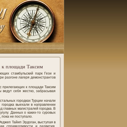
х к площади Таксим
ующих стамбульский парк Гези и
ри разгоне лагеря демонстрантов
с прилегающих к площади Таксим
 ведут себя жестко, забрасывая
остальных городках Турции начали
 городка выехали в направлении
д главных магистралей городка. В
гулу. Данных о каких-то суровых
 пока не поступало.
Реджеп Тайип Эрдоган, выступая в
ии справедливости и развития,