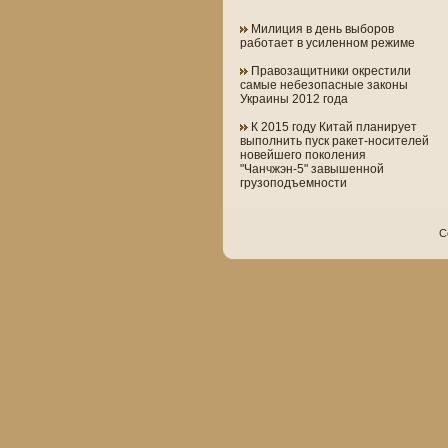
Милиция в день выборов
работает в усиленном режиме
Правозащитники окрестили
самые небезопасные законы
Украины 2012 года
К 2015 году Китай планирует
выполнить пуск ракет-носителей
новейшего поколения
"Чанчжэн-5" завышенной
грузоподъемности
C