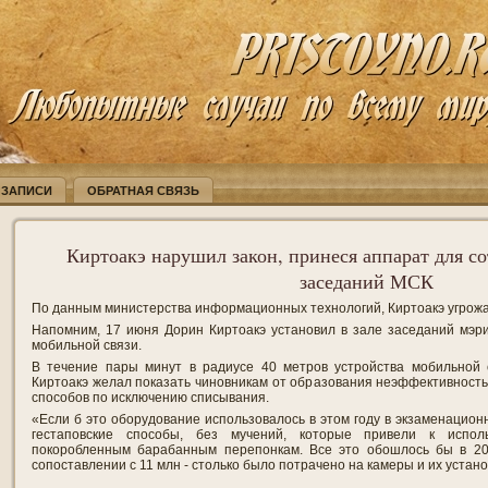
 ЗАПИСИ
ОБРАТНАЯ СВЯЗЬ
Киртоакэ нарушил закон, принеся аппарат для со
заседаний МСК
По данным министерства информационных технологий, Киртоакэ угрожа
Напомним, 17 июня Дорин Киртоакэ установил в зале заседаний мэри
мобильной связи.
В течение пары минут в радиусе 40 метров устройства мобильной
Киртоакэ желал показать чиновникам от образования неэффективност
способов по исключению списывания.
«Если б это оборудование использовалось в этом году в экзаменацион
гестаповские способы, без мучений, которые привели к испо
покоробленным барабанным перепонкам. Все это обошлось бы в 20
сопоставлении с 11 млн - столько было потрачено на камеры и их установ