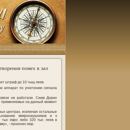
творения помех в зал
ет штраф до 10 тыщ леев.
и аппарат по угнетению сигнала
 связи не работали. Сиим Дорин
ь применяемых на данный момент
ных центрах, исключая остальные
льзованию микронаушников и к
 тыс евро либо 320 тыс леев в
ку», - произнес мэр.