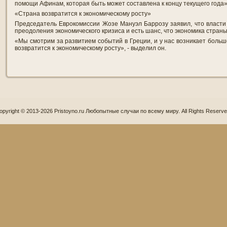
помощи Афинам, которая быть может составлена к концу текущего года»,
«Страна возвратится к экономическому росту»
Председатель Еврокомиссии Жозе Мануэл Баррозу заявил, что власти
преодоления экономического кризиса и есть шанс, что экономика страны
«Мы смотрим за развитием событий в Греции, и у нас возникает больш
возвратится к экономическому росту», - выделил он.
opyright © 2013-2026 Pristoyno.ru Любопытные случаи по всему миру. All Rights Reserve