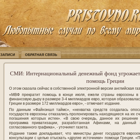
 ЗАПИСИ
ОБРАТНАЯ СВЯЗЬ
СМИ: Интернациональный денежный фонд угрожает
помощь Греции
О этом сказала сейчас в собственной электронной версии английская г
«МВФ прекратит помощь в конце июля, ежели страны еврозоны в 
финансовую дыру в размере 3-4 миллиардов евро, которая образовалас
Греции в размере 172 миллиардов евро», - отмечает издание.
По данным «Файнэншл таймс», «нехватка средств создалась опосл
государств еврозоны отказались пролонгировать находящиеся на их сче
погашения которых истек». «В свою очередь, данное их решение
программа приватизации, разработанная Афинами, на данный 
согласованного графика», - уточняет газета.
Издание также докладывает, что министры денег государств евроз
консультации с целью отыскать «другие источники» помощи Греции. «П