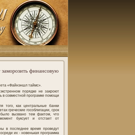
 заморозить финансовую
азета «Файнэншл таймс».
экстренном порядке не закроют
ь в совместной програмке помощи
я того, как центральные банки
тах греческие гособлигации, срок
 было вызвано тем фактом, что
момент буксует и отстает от
оны в последнее время проведут
осреди их - новенькая программа