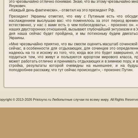
это чрезвычайно отлично понимаю. Знаю, что вы этому чрезвычайно мно
Янукович.
«Каждый день фактически», - ответил на это президент Рф.
Президент Украины отметил, что ему с Путиным есть что обсуд
наслаждением выслушаю вас: что поменялось за этот период времени
естественно, у нас с вами есть о чем побеседовать», - произнес он.
наших двусторонних отношений, вызывают глубочайший энтузиазм и в У
дня наша сейчас будет пройдена, и мы потихоньку будем двигатьс
Украины.
«Мне чрезвычайно приятно, что вы смогли оценить масштаб сочинской 
сейчас, в особенности для отдыхающих, для сочинцев это определенн
надеюсь на то и исхожу из того, что, когда все это будет завершено,
гордиться тем, что живут и пользуются курортом мирового класса, пр
может работать отлично и принимать отдыхающих и в зимнюю пору, и в 
стройка, результаты которой очевидны на нынешнее, и на буду
поподробнее расскажу, что тут сейчас происходит», - произнес Путин.
opyright © 2013-2026 Pristoyno.ru Любопытные случаи по всему миру. All Rights Reserve