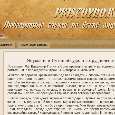
 ЗАПИСИ
ОБРАТНАЯ СВЯЗЬ
Янукович и Путин обсудили сотрудничеств
Президент Рф Владимир Путин в Сочи проводит встречу по торгово-э
рамках СНГ с президентом Украины Виктором Януковичем.
«Виктор Федорович, чрезвычайно рад вас созидать и способности в н
наши двусторонние дела по торгово-экономическим связям, по нашему
нас обычно большой размер отношений - политические контакты, эко
Как традиционно в этих вариантах бывает, нам есть о чем побес
приглашение, приехали, отыскали время и в выходной день. Мне
созидать», - произнес президент Рф, открывая встречу в воскресенье.
В свою очередь, президент Украины поблагодарил Путина за приглаш
знаю, что выходных дней не бывает. Когда есть возможность, время от
плана нужно решать. Спасибо за приглашение. Мне было чрезвычайно
Сочи, поглядели - везде идет стройка. Понимаю, что время чрезвычай
чрезвычайно таковой увлекательный проект сам по для себя. И то, что 