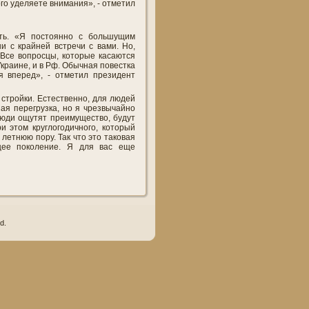
го уделяете внимания», - отметил
ить. «Я постоянно с большущим
 с крайней встречи с вами. Но,
 «Все вопросцы, которые касаются
краине, и в Рф. Обычная повестка
я вперед», - отметил президент
стройки. Естественно, для людей
ая перегрузка, но я чрезвычайно
 люди ощутят преимущество, будут
и этом круглогодичного, который
летнюю пору. Так что это таковая
щее поколение. Я для вас еще
d.