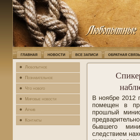
ГЛАВНАЯ
НОВОСТИ
ВСЕ ЗАПИСИ
ОБРАТНАЯ СВЯЗ
Любопытное
Спике
Познавательное
набл
Что нового
В ноябре 2012 
Мировые новости
помещен в пр
Архив
прошлый минис
предваритель
Контакты
бывшего мин
следствием нах