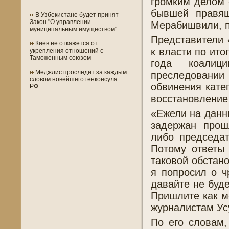
громким делом 
бывшей правящ
В Узбекистане будет принят
Закон "О управлении
Мерабишвили, п
муниципальным имуществом"
Представители
Киев не откажется от
к власти по ит
укрепления отношений с
Таможенным союзом
года коалиц
Меджлис проследит за каждым
преследовани
словом новейшего генконсула
обвинения катег
РФ
восстановление
«Ежели на данн
задержан прош
либо председат
Потому ответы
таковой обстано
я попросил о ч
давайте не буд
Пришлите как м
журналистам Ус
По его словам