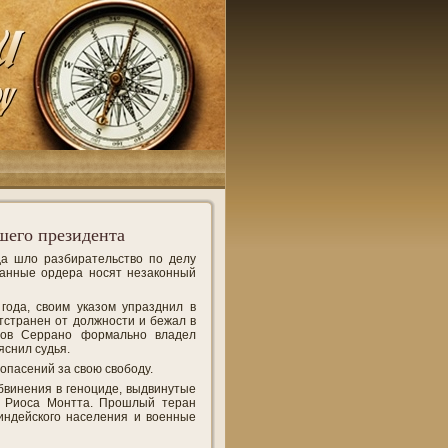
шего президента
да шло разбирательство по делу
данные ордера носят незаконный
года, своим указом упразднил в
тстранен от должности и бежал в
ров Серрано формально владел
яснил судья.
опасений за свою свободу.
бвинения в геноциде, выдвинутые
а Риоса Монтта. Прошлый теран
индейского населения и военные