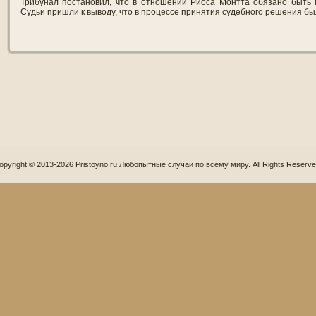
Трибунал постановил, что в отношении Риоса Монтта обязано быть 
Судьи пришли к выводу, что в процессе принятия судебного решения б
opyright © 2013-2026 Pristoyno.ru Любопытные случаи по всему миру. All Rights Reserve