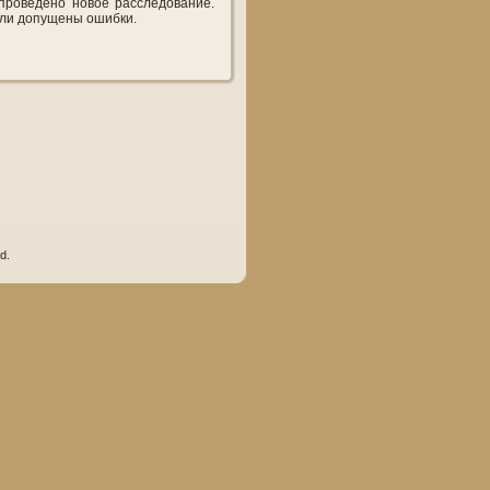
проведено новое расследование.
ыли допущены ошибки.
d.