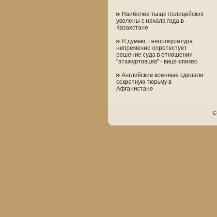
Наиболее тыщи полицейских
уволены с начала года в
Казахстане
Я думаю, Генпрокуратура
непременно опротестует
решение суда в отношении
"атажуртовцев" - вице-спикер
Английские военные сделали
секретную тюрьму в
Афганистане
C