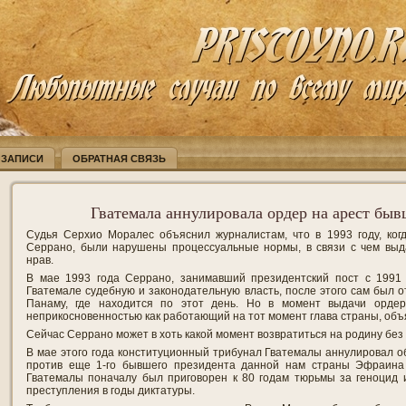
 ЗАПИСИ
ОБРАТНАЯ СВЯЗЬ
Гватемала аннулировала ордер на арест быв
Судья Серхио Моралес объяснил журналистам, что в 1993 году, ког
Серрано, были нарушены процессуальные нормы, в связи с чем вы
нрав.
В мае 1993 года Серрано, занимавший президентский пост с 1991 
Гватемале судебную и законодательную власть, после этого сам был о
Панаму, где находится по этот день. Но в момент выдачи орде
неприкосновенностью как работающий на тот момент глава страны, объ
Сейчас Серрано может в хоть какой момент возвратиться на родину без 
В мае этого года конституционный трибунал Гватемалы аннулировал о
против еще 1-го бывшего президента данной нам страны Эфраин
Гватемалы поначалу был приговорен к 80 годам тюрьмы за геноцид 
преступления в годы диктатуры.