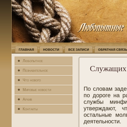
ГЛАВНАЯ
НОВОСТИ
ВСЕ ЗАПИСИ
ОБРАТНАЯ СВЯЗ
Любопытное
Служащих 
Познавательное
Что нового
По словам заде
Мировые новости
по дороге на р
Архив
службы минфи
утверждают, 
Контакты
остальные мол
деятельности.