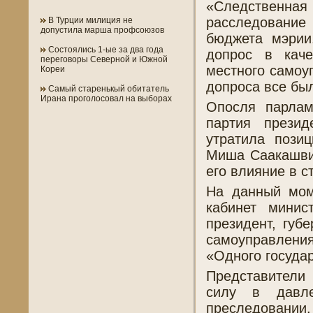
«Следствен
расследование
В Турции милиция не
допустила марша профсоюзов
бюджета мэрии
Состоялись 1-ые за два года
допрос в каче
переговоры Северной и Южной
местного самоу
Кореи
допроса все бы
Самый старенькый обитатель
Ирана проголосовал на выборах
Опосля парлам
партия прези
утратила пози
Миша Саакашвил
его влияние в 
На данный мом
кабинет минис
президент, губ
самоуправления
«Одного госуда
Представители
силу в давл
преследовани