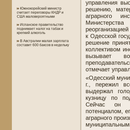
управления вы
решению, мате
Южнокорейский министр
считает переговоры КНДР и
аграрного ин
США маловероятными
Министерств
Испанское правительство
реорганизацией
поднимает налог на табак и
крепкий алкоголь
к Одесской гос
В Австралии малая зарплата
решение принят
составит 600 баксов в недельку
коллективом ин
вызывает во
преподаватель
отмечает управ
«Одесский муни
г., пережил в
выдержал голо
кузницу по по
Сейчас он вл
потенциалом, е
аграрного произ
муниципальны