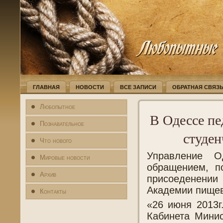
ГЛАВНАЯ
НОВОСТИ
ВСЕ ЗАПИСИ
ОБРАТНАЯ СВЯЗ
Любопытное
В Одессе пе
Познавательное
студен
Что нового
Управление О
Мировые новости
обращением, п
Архив
присоеденении
Академии пищев
Контакты
«26 июня 2013г
Кабинета Минис