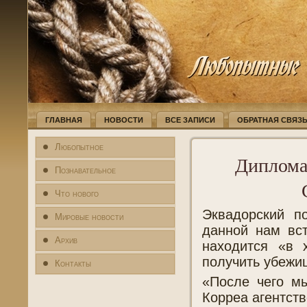
ГЛАВНАЯ
НОВОСТИ
ВСЕ ЗАПИСИ
ОБРАТНАЯ СВЯЗ
Любопытное
Диплома
Познавательное
Что нового
Эквадорский по
Мировые новости
данной нам вст
Архив
находится «в 
получить убежи
Контакты
«После чего мы
Корреа агентств