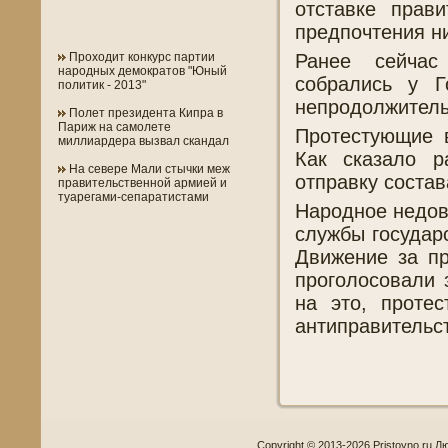
отставке прав
предпочтения н
Ранее сейчас
Проходит конкурс партии
народных демократов "Юный
собрались у Г
политик - 2013"
непродолжитель
Полет президента Кипра в
Париж на самолете
Протестующие 
миллиардера вызвал скандал
Как сказало р
На севере Мали стычки меж
отправку состав
правительственной армией и
туарегами-сепаратистами
Народное недов
службы государ
Движение за п
проголосовали 
на это, проте
антиправительс
Copyright © 2013-2026 Pristoyno.ru Л