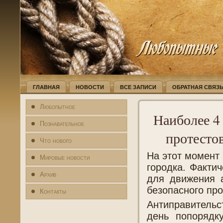
ГЛАВНАЯ
НОВОСТИ
ВСЕ ЗАПИСИ
ОБРАТНАЯ СВЯЗ
Любопытное
Наиболее 4
Познавательное
протесто
Что нового
На этот момент
Мировые новости
городка. Факти
Архив
для движения 
безопасного про
Контакты
Антиправительс
день попорядк