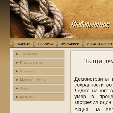
ГЛАВНАЯ
НОВОСТИ
ВСЕ ЗАПИСИ
ОБРАТНАЯ СВЯЗ
Любопытное
Тыщи дем
Познавательное
Что нового
Демонстранты 
Мировые новости
сохранности во
Архив
Лидже на юго-в
умер в проце
Контакты
застрелил один 
Акция на пл