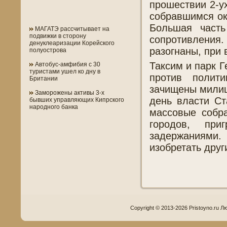
прошествии 2-у
собравшимся ок
Большая часть
МАГАТЭ рассчитывает на
подвижки в сторону
сопротивления.
денуклеаризации Корейского
разогнаны, при
полуострова
Таксим и парк Г
Автобус-амфибия с 30
туристами ушел ко дну в
против полит
Британии
зачищены милиц
Заморожены активы 3-х
день власти С
бывших управляющих Кипрского
народного банка
массовые собр
городов, пр
задержаниями
изобретать друг
Copyright © 2013-2026 Pristoyno.ru Л