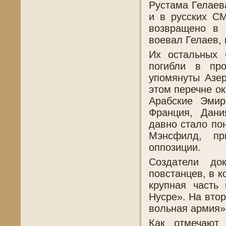
Рустама Гелаев
и в русских СМ
возвращено в 
воевал Гелаев, 
Их остальных 
погибли в пр
упомянуты Азе
этом перечне о
Арабские Эмир
Франция, Дани
давно стало по
Мэнсфилд, п
оппозиции.
Создатели до
повстанцев, в 
крупная часть
Нусре». На вто
вольная армия»
Как отмечают 