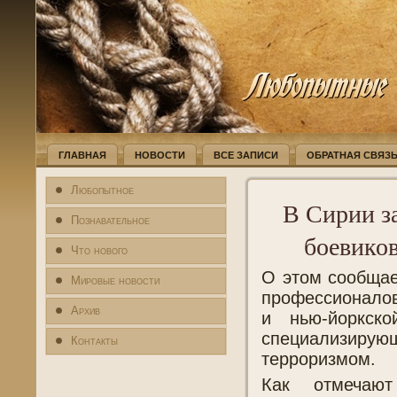
ГЛАВНАЯ
НОВОСТИ
ВСЕ ЗАПИСИ
ОБРАТНАЯ СВЯЗ
Любопытное
В Сирии з
Познавательное
боевиков
Что нового
О этом сообщае
Мировые новости
профессионалов
Архив
и нью-йоркск
специализирую
Контакты
терроризмом.
Как отмечают