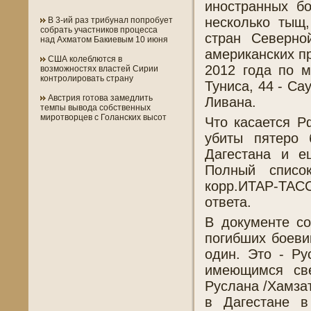
иностранных бо
несколько тыщ
В 3-ий раз трибунал попробует
собрать участников процесса
стран Северно
над Ахматом Бакиевым 10 июня
американских п
США колеблются в
2012 года по м
возможностях властей Сирии
контролировать страну
Туниса, 44 - Са
Австрия готова замедлить
Ливана.
темпы вывода собственных
миротворцев с Голанских высот
Что касается Р
убиты пятеро 
Дагестана и е
Полный списо
корр.ИТАР-ТАС
ответа.
В документе со
погибших боеви
один. Это - Ру
имеющимся све
Руслана /Хамзат
в Дагестане 