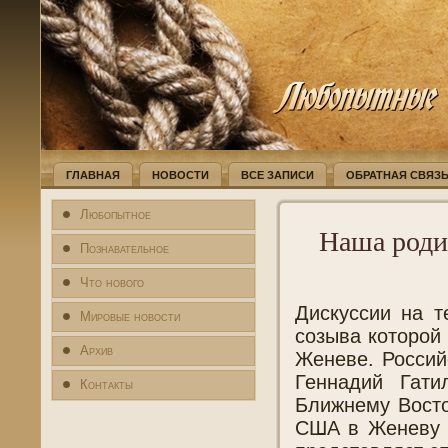
ГЛАВНАЯ
НОВОСТИ
ВСЕ ЗАПИСИ
ОБРАТНАЯ СВЯЗ
Любопытное
Наша роди
Познавательное
Что нового
Дискуссии на т
Мировые новости
созыва которой
Архив
Женеве. Росси
Геннадий Гати
Контакты
Ближнему Восто
США в Женеву 