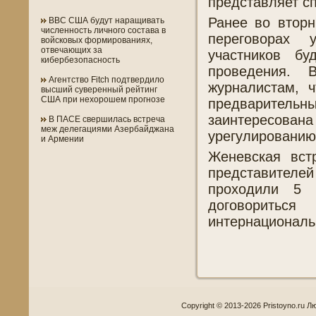
представляет с
Ранее во вторн
ВВС США будут наращивать
численность личного состава в
переговорах 
войсковых формированиях,
отвечающих за
участников б
кибербезопасность
проведения.
Агентство Fitch подтвердило
журналистам, 
высший суверенный рейтинг
США при нехорошем прогнозе
предварительны
заинтересован
В ПАСЕ свершилась встреча
меж делегациями Азербайджана
урегулированию
и Армении
Женевская вст
представите
проходили 5 
договоритьс
интернациональ
Copyright © 2013-2026 Pristoyno.ru Л