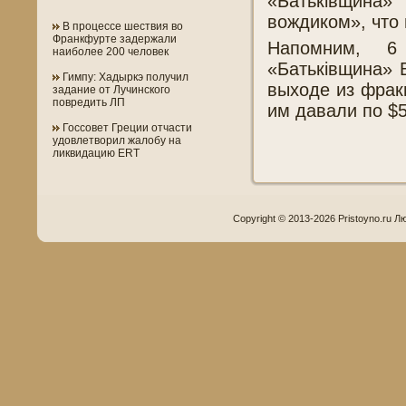
«Батьківщина»
вождиком», что 
В процессе шествия во
Франкфурте задержали
Напомним, 6
наиболее 200 человек
«Батьківщина» 
Гимпу: Хадыркэ получил
выходе из фрак
задание от Лучинского
повредить ЛП
им давали по $5
Госсовет Греции отчасти
удовлетворил жалобу на
ликвидацию ERT
Copyright © 2013-2026 Pristoyno.ru Л