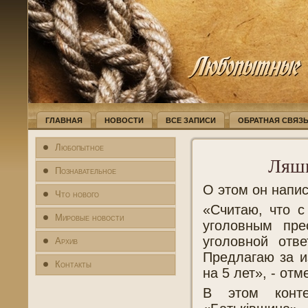
ГЛАВНАЯ
НОВОСТИ
ВСЕ ЗАПИСИ
ОБРАТНАЯ СВЯЗ
Любопытное
Ляшк
Познавательное
О этом он напис
Что нового
«Считаю, что с
Мировые новости
уголовным пре
уголовной отв
Архив
Предлагаю за и
Контакты
на 5 лет», - от
В этом конте