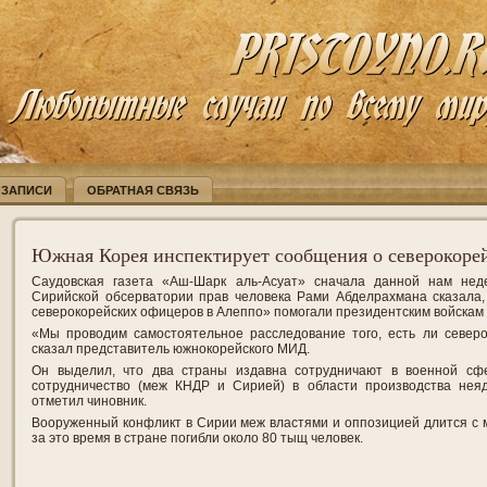
 ЗАПИСИ
ОБРАТНАЯ СВЯЗЬ
Южная Корея инспектирует сообщения о северокоре
Саудовская газета «Аш-Шарк аль-Асуат» сначала данной нам нед
Сирийской обсерватории прав человека Рами Абделрахмана сказала,
северокорейских офицеров в Алеппо» помогали президентским войскам 
«Мы проводим самостоятельное расследование того, есть ли северо
сказал представитель южнокорейского МИД.
Он выделил, что два страны издавна сотрудничают в военной сфе
сотрудничество (меж КНДР и Сирией) в области производства неяд
отметил чиновник.
Вооруженный конфликт в Сирии меж властями и оппозицией длится с 
за это время в стране погибли около 80 тыщ человек.