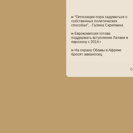
"Оппозиции пора задуматься о
собственных политических
способах", - Галина Скрипкина
Еврокомиссия готова
поддержать вступление Латвии в
еврозону с 2014 г
На охрану Обамы в Африке
бросят авианосец
C