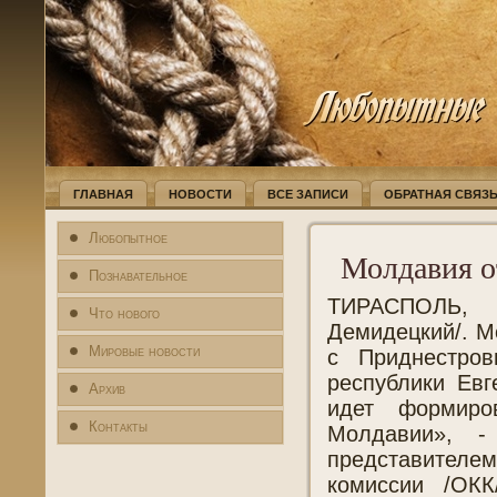
ГЛАВНАЯ
НОВОСТИ
ВСЕ ЗАПИСИ
ОБРАТНАЯ СВЯЗ
Любопытное
Молдавия о
Познавательное
ТИРАСПОЛЬ, 
Что нового
Демидецкий/. М
Мировые новости
с Приднестров
республики Евг
Архив
идет формиро
Контакты
Молдавии», -
представителе
комиссии /ОКК