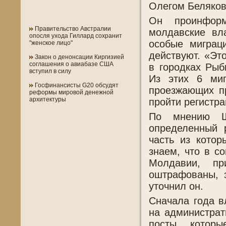
Олегом Беляко
Он проинфор
Правительство Австралии
молдавские вл
опосля ухода Гиллард сохранит
особые миграц
"женское лицо"
действуют. «Эт
Закон о денонсации Киргизией
соглашения о авиабазе США
в городках Рыб
вступил в силу
Из этих 6 миг
Госфинансисты G20 обсудят
проезжающих п
реформы мировой денежной
архитектуры
пройти регистр
По мнению Ше
определенный 
часть из котор
знаем, что в с
Молдавии, пр
оштрафованы, з
уточнил он.
Сначала года в
на администрат
посты, которы